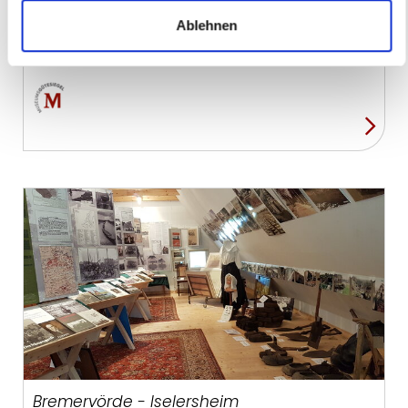
Ablehnen
Rhauderfehn - Westrhauderfehn
Fehn- und Schiffahrtsmuseum
Bremervörde - Iselersheim