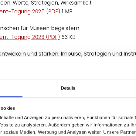
een. Werte, Strategien, Wirksamkeit
nt-Tagung 2025 (PDF)
1 MB
schen für Museen begeistern
nt-Tagung 2023 (PDF)
63 KB
twickeln und stärken. Impulse, Strategien und Ins
nt-Tagung 2020 (PDF)
334 KB
 Ansätze und Perspektiven des Personalmanagements
nt-Tagung 2018 (PDF)
805 KB
Details
eichtum und knappen Kassen. Perspektiven der Muse
Cookies
nt-Tagung 2016 (PDF)
328 KB
nhalte und Anzeigen zu personalisieren, Funktionen für soziale
Website zu analysieren. Außerdem geben wir Informationen zu I
my friends. Fördervereine und Freundeskreise von Mu
r soziale Medien, Werbung und Analysen weiter. Unsere Partner