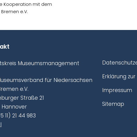
e Kooperation mit dem
 Bremen e.V.
akt
Datenschutze
itskreis Museumsmanagement
Erklärung zur 
Museumsverband für Niedersachsen
Bremen e.V.
Impressum
burger Straße 21
Sitemap
9 Hannover
05 11) 21 44 983
l