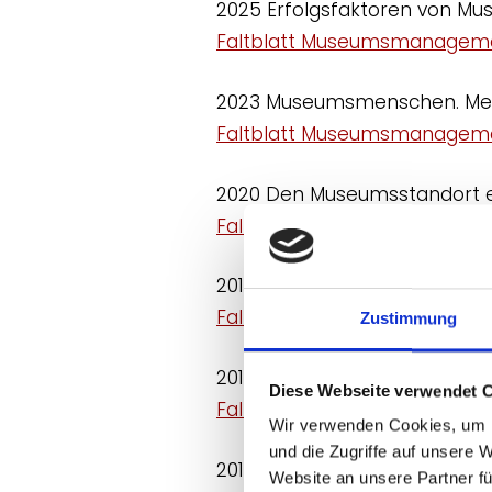
2025 Erfolgsfaktoren von Mus
Faltblatt Museumsmanageme
2023 Museumsmenschen. Men
Faltblatt Museumsmanageme
2020 Den Museumsstandort en
Faltblatt Museumsmanageme
2018 Erfolg durch Personal.
Faltblatt Museumsmanageme
Zustimmung
2016 Zwischen kulturellem R
Diese Webseite verwendet 
Faltblatt Museumsmanageme
Wir verwenden Cookies, um I
und die Zugriffe auf unsere 
2014 With a little help from 
Website an unsere Partner fü