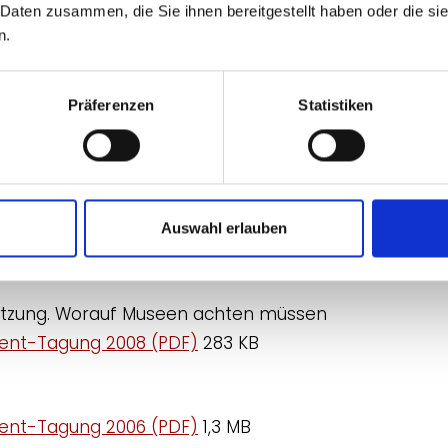
nt-Tagung 2014 (PDF)
1,79 MB
 Daten zusammen, die Sie ihnen bereitgestellt haben oder die s
n.
schen mit Behinderungen als Museumsmitarbeiter
nt-Tagung 2013 (PDF)
1,25 MB
Präferenzen
Statistiken
 Museum
nt-Tagung 2012 (PDF)
2,75 MB
le und Chance von Museen in der Bürgergesellschaft
Auswahl erlauben
nt-Tagung 2010 (PDF)
367 KB
hätzung. Worauf Museen achten müssen
nt-Tagung 2008 (PDF)
283 KB
nt-Tagung 2006 (PDF)
1,3 MB