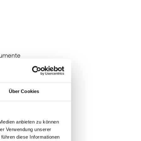
trumente
 in Museen
Über Cookies
umsfinanzierung
 Medien anbieten zu können
hrer Verwendung unserer
seen
 führen diese Informationen