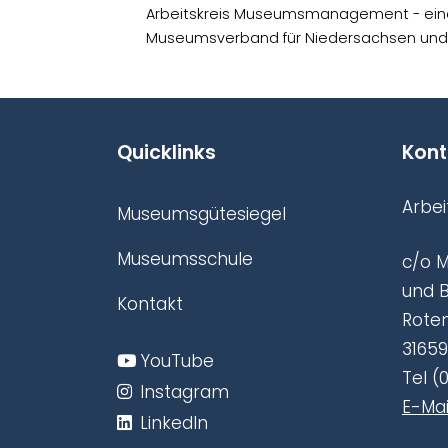
Arbeitskreis Museumsmanagement - ein
Museumsverband für Niedersachsen und
Quicklinks
Kont
Arbe
Museumsgütesiegel
Museumsschule
c/o 
und 
Kontakt
Roten
3165
YouTube
Tel (
Instagram
E-Mai
LinkedIn