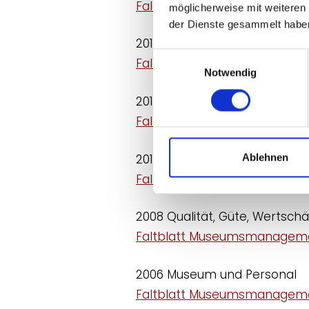
Faltblatt Museumsmanageme
möglicherweise mit weiteren
der Dienste gesammelt habe
2013 Neue Perspektiven. Men
Einwilligungsauswahl
Faltblatt Museumsmanageme
Notwendig
2012 Serviceorientierung im
Faltblatt Museumsmanageme
2010 Das offene Museum. Rol
Ablehnen
Faltblatt Museumsmanageme
2008 Qualität, Güte, Wertsc
Faltblatt Museumsmanageme
2006 Museum und Personal
Faltblatt Museumsmanageme