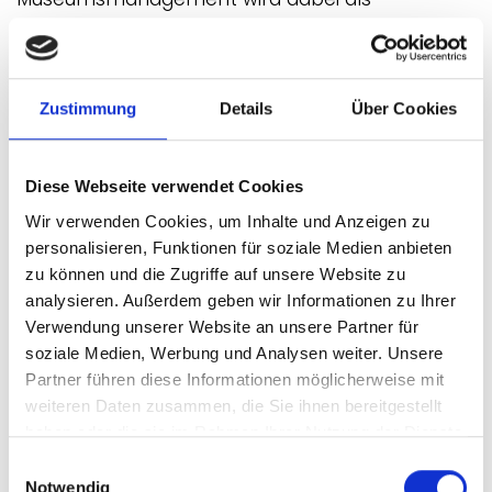
Querschnittsfunktion verstanden, die die
museumsfachlichen Kernaufgaben Forschen,
Sammeln, Dokumentieren, Bewahren, Bilden,
Zustimmung
Details
Über Cookies
Vermitteln, Kommunizieren und Ausstellen
ermöglicht und unterstützt. Die Aufgaben des
Museumsmanagements reichen von der
Diese Webseite verwendet Cookies
strategischen Ausrichtung und Planung über
Wir verwenden Cookies, um Inhalte und Anzeigen zu
personalisieren, Funktionen für soziale Medien anbieten
Finanzierung, Controlling, Fundraising, Sponsoring,
zu können und die Zugriffe auf unsere Website zu
Führung, Organisations- und
analysieren. Außerdem geben wir Informationen zu Ihrer
Personalentwicklung, Ehrenamts- und
Verwendung unserer Website an unsere Partner für
Förderkreismanagement, Marketing,
soziale Medien, Werbung und Analysen weiter. Unsere
Zielgruppen- und Publikumsorientierung,
Partner führen diese Informationen möglicherweise mit
weiteren Daten zusammen, die Sie ihnen bereitgestellt
Öffentlichkeitsarbeit, Veranstaltungs- und
haben oder die sie im Rahmen Ihrer Nutzung der Dienste
Servicemanagement bis hin zu digital-analogen
gesammelt haben.
Einwilligungsauswahl
Strategien und Qualitätssicherung. Hierbei geht
Notwendig