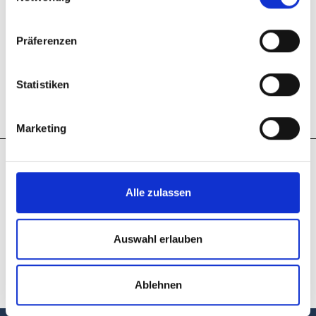
es nicht um eine einfache Übernahme von
Managementinstrumenten, sondern um deren
Präferenzen
methodische Anpassung an die Ziele und
Aufgaben des Museums als Not-for-Profit-
Statistiken
Organisation.
Marketing
Arbeitskreis
Alle zulassen
Museumsmanagement
- eine Kooperation mit
dem Museumsverband
Auswahl erlauben
für Niedersachsen und
Bremen e.V.
Ablehnen