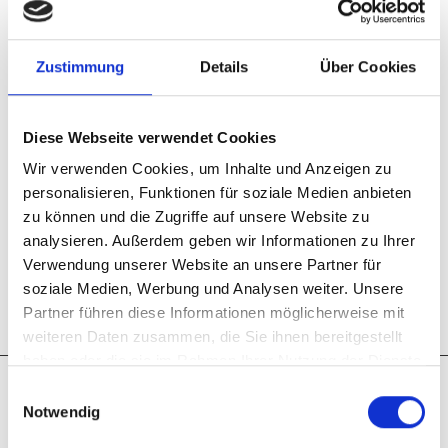
Mitglied als Kommune / Verband / Stiftung
Fördermitgliedschaft
Zustimmung
Details
Über Cookies
Die Beitrittserklärungen nimmt die
Geschäftsstelle jederzeit entgegen.
Diese Webseite verwendet Cookies
Über die Aufnahme entscheidet der Vorstand.
Wir verwenden Cookies, um Inhalte und Anzeigen zu
personalisieren, Funktionen für soziale Medien anbieten
Eine Kündigung der Mitgliedschaft muss zum
zu können und die Zugriffe auf unsere Website zu
analysieren. Außerdem geben wir Informationen zu Ihrer
Jahresschluss unter Einhaltung
Verwendung unserer Website an unsere Partner für
einer sechsmonatigen Frist erfolgen.
soziale Medien, Werbung und Analysen weiter. Unsere
Partner führen diese Informationen möglicherweise mit
weiteren Daten zusammen, die Sie ihnen bereitgestellt
haben oder die sie im Rahmen Ihrer Nutzung der Dienste
gesammelt haben.
Einwilligungsauswahl
Hinweise zur Verarbeitung Ihrer im Rahmen
Notwendig
einer Mitgliedschaft von uns erhobenen