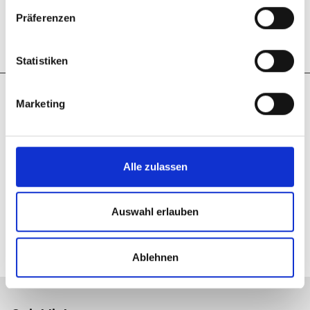
Daten (PDF) 361 KB
Präferenzen
Statistiken
Marketing
Die Arbeit des
Museumsverbandes
Niedersachsen und
Bremen e.V. wird
gefördert durch das
Alle zulassen
Niedersächsische
Ministerium für
Wissenschaft und
Auswahl erlauben
Kultur und den
Senator für Kultur
Bremen.
Ablehnen