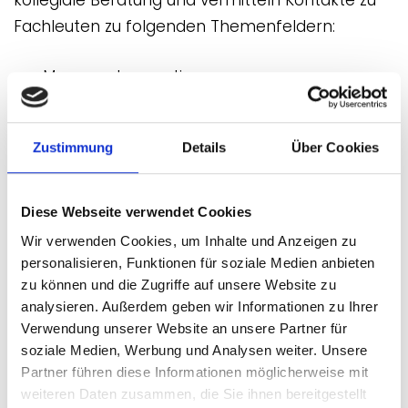
kollegiale Beratung und vermitteln Kontakte zu
Fachleuten zu folgenden Themenfeldern:
Museumskonzeption
Museumsmanagement
Finanzierung
Zustimmung
Details
Über Cookies
Förderung
Marketing
Kulturtourismus
Diese Webseite verwendet Cookies
Dokumentation
Wir verwenden Cookies, um Inhalte und Anzeigen zu
Inventarisierung
personalisieren, Funktionen für soziale Medien anbieten
Sammlungsstrategie
zu können und die Zugriffe auf unsere Website zu
analysieren. Außerdem geben wir Informationen zu Ihrer
Sammlungspflege
Verwendung unserer Website an unsere Partner für
Depot
soziale Medien, Werbung und Analysen weiter. Unsere
Ausstellungsgestaltung
Partner führen diese Informationen möglicherweise mit
Bildung und Vermittlung
weiteren Daten zusammen, die Sie ihnen bereitgestellt