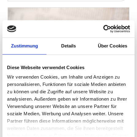
Zustimmung
Details
Über Cookies
Diese Webseite verwendet Cookies
Wir verwenden Cookies, um Inhalte und Anzeigen zu
Newsletter
personalisieren, Funktionen für soziale Medien anbieten
zu können und die Zugriffe auf unsere Website zu
Wir halten Sie auf dem Laufenden!
analysieren. Außerdem geben wir Informationen zu Ihrer
Mindestens sechs Mal im Jahr informieren
Verwendung unserer Website an unsere Partner für
wir über museumsrelevante Themen,
soziale Medien, Werbung und Analysen weiter. Unsere
Ausschreibungen, Förderprogrammen,
Partner führen diese Informationen möglicherweise mit
weiteren Daten zusammen, die Sie ihnen bereitgestellt
Tagungen und Veranstaltungen. Sie sind
haben oder die sie im Rahmen Ihrer Nutzung der Dienste