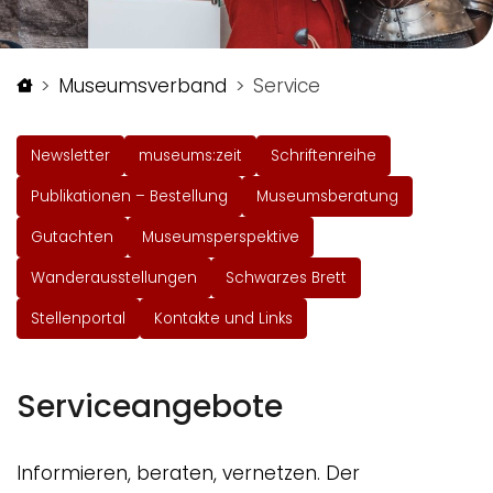
Startseite
Museumsverband
Service
Newsletter
museums:zeit
Schriftenreihe
Publikationen – Bestellung
Museumsberatung
Gutachten
Museumsperspektive
Wanderausstellungen
Schwarzes Brett
Stellenportal
Kontakte und Links
Serviceangebote
Informieren, beraten, vernetzen. Der