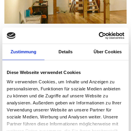
Museum, Eingang, Foto: Rolf-Dieter Spann
Die Stadt Dassel im Landkreis Northeim blickt
Zustimmung
Details
Über Cookies
auf 700 Jahre bewegte Geschichte zurück. Die
Grafen von Dassel, insbesondere Rainald,
Diese Webseite verwendet Cookies
Erzbischof von Köln und Kanzler des Kaisers
Wir verwenden Cookies, um Inhalte und Anzeigen zu
Friedrich Barbarossa, und Adolf I. machten die
personalisieren, Funktionen für soziale Medien anbieten
Grafschaft überregional bekannt. Auf vier
zu können und die Zugriffe auf unsere Website zu
Geschossebenen eines alten Fachwerkhauses
analysieren. Außerdem geben wir Informationen zu Ihrer
wird die Entwicklung der früheren Grafschaft an
Verwendung unserer Website an unsere Partner für
soziale Medien, Werbung und Analysen weiter. Unsere
Modellen vorgestellt. Neben Exponaten zur
Partner führen diese Informationen möglicherweise mit
Handwerks- und Hausarbeitsgeschichte
weiteren Daten zusammen, die Sie ihnen bereitgestellt