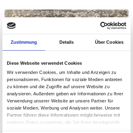
Zustimmung
Details
Über Cookies
Diese Webseite verwendet Cookies
Wir verwenden Cookies, um Inhalte und Anzeigen zu
personalisieren, Funktionen für soziale Medien anbieten
zu können und die Zugriffe auf unsere Website zu
analysieren. Außerdem geben wir Informationen zu Ihrer
Verwendung unserer Website an unsere Partner für
Luftaufnahme Gelände der Leerer
soziale Medien, Werbung und Analysen weiter. Unsere
Heringsfischerei
Partner führen diese Informationen möglicherweise mit
weiteren Daten zusammen, die Sie ihnen bereitgestellt
Fischfang gehörte seit jeher zum Leben an Leda
haben oder die sie im Rahmen Ihrer Nutzung der Dienste