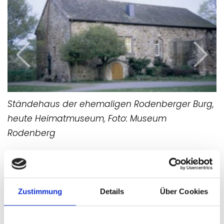
Previous
Next
Ständehaus der ehemaligen Rodenberger Burg,
heute Heimatmuseum, Foto: Museum
Rodenberg
Bis ins 17. Jahrhundert diente das ehemalige
Ständehaus den Schaumburger Landständen
Zustimmung
Details
Über Cookies
als politischer Versammlungsort. Heute
beherbergt der von Wasser umgebene