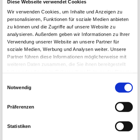
Ziegelbau das Museum Rodenberg. In dem
Diese Webseite verwendet Cookies
einzigen
Wir verwenden Cookies, um Inhalte und Anzeigen zu
personalisieren, Funktionen für soziale Medien anbieten
erhaltenen Gebäude der einstigen Wasserburg
zu können und die Zugriffe auf unsere Website zu
analysieren. Außerdem geben wir Informationen zu Ihrer
Rodenberg, die dem großen Stadtbrand im
Verwendung unserer Website an unsere Partner für
Jahre 1859 zum Opfer fiel, erleben Sie die Früh-
soziale Medien, Werbung und Analysen weiter. Unsere
und Stadtgeschichte Rodenbergs im Kontext
Partner führen diese Informationen möglicherweise mit
landwirtschaftlicher und handwerklicher
weiteren Daten zusammen, die Sie ihnen bereitgestellt
Lebensweise.
haben oder die sie im Rahmen Ihrer Nutzung der Dienste
gesammelt haben.
Einwilligungsauswahl
Notwendig
Feinstes Leinen, hochwertige Seidenstoffe und
Stickereien aus Seide und Perlen – einen
thematischen Schwerpunkt bilden die
Präferenzen
Beleuchtung der Schaumburger „Österten
Tracht“ sowie Aussteuergut. Auf der Empore
Statistiken
befinden sich Dauerausstellungen zu Julius