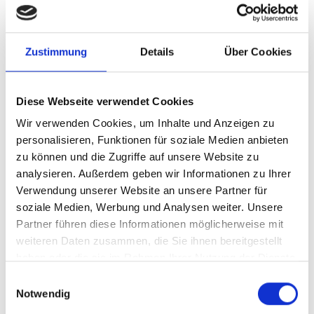
spielt eine besondere Rolle. Das
Kupferstichkabinett als Herzstück der Sammlung
ist mit über 200.000 Handzeichnungen und
Zustimmung
Details
Über Cookies
druckgrafischen Blättern eines der
bedeutendsten seiner Art. Wechselnde
Diese Webseite verwendet Cookies
Sonderausstellungen sind bedeutenden
Wir verwenden Cookies, um Inhalte und Anzeigen zu
Künstler*innen vom Impressionismus bis zur
personalisieren, Funktionen für soziale Medien anbieten
neuesten Kunstproduktion gewidmet. Darüber
zu können und die Zugriffe auf unsere Website zu
hinaus bietet die Kunsthalle ein
analysieren. Außerdem geben wir Informationen zu Ihrer
abwechslungsreiches museumspädagogisches
Verwendung unserer Website an unsere Partner für
Programm sowie verschiedene digitale
soziale Medien, Werbung und Analysen weiter. Unsere
Partner führen diese Informationen möglicherweise mit
Angebote.
weiteren Daten zusammen, die Sie ihnen bereitgestellt
haben oder die sie im Rahmen Ihrer Nutzung der Dienste
gesammelt haben.
Einwilligungsauswahl
Notwendig
Digital