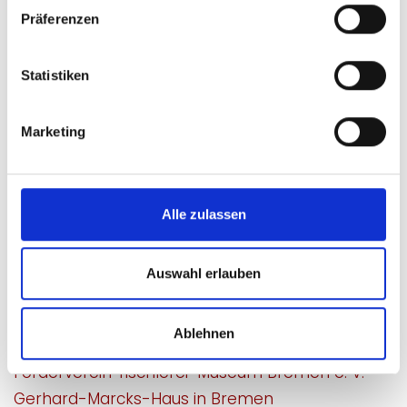
Technikmuseen
Präferenzen
Statistiken
Tourismusregion
Marketing
Bremen / Bremerhaven
Weitere Museen in Bremen
Alle zulassen
Altes Pumpwerk
Auswahl erlauben
Dom-Museum Bremen
Focke-Museum - Bremer Landesmuseum für
Ablehnen
Kunst und Kulturgeschichte
Förderverein Tischlerei-Museum Bremen e. V.
Gerhard-Marcks-Haus in Bremen