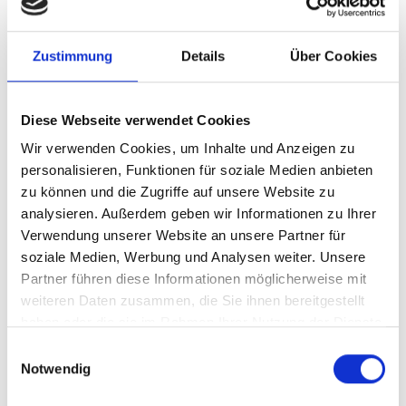
Fernsehgeschichte sowie Seefunk der letzten
hundert Jahre. Dazu gehören auch eine
Zustimmung
Details
Über Cookies
regelmäßig genutzte Amateurfunkstation, der
originalgetreue Nachbau einer Seefunkkabine
Diese Webseite verwendet Cookies
eines Handelsschiffes und ein funktionstüchtiges
Wir verwenden Cookies, um Inhalte und Anzeigen zu
Hörfunkstudio. Dank einer hauseigenen
personalisieren, Funktionen für soziale Medien anbieten
Werkstatt können viele Exponate in
zu können und die Zugriffe auf unsere Website zu
funktionsfähigem Zustand bewahrt und
analysieren. Außerdem geben wir Informationen zu Ihrer
präsentiert werden. Die Besucher/-innen
Verwendung unserer Website an unsere Partner für
soziale Medien, Werbung und Analysen weiter. Unsere
können durch die Ausstellungsräume flanieren
Partner führen diese Informationen möglicherweise mit
oder an einer fachkundigen Führung teilnehmen.
weiteren Daten zusammen, die Sie ihnen bereitgestellt
haben oder die sie im Rahmen Ihrer Nutzung der Dienste
gesammelt haben.
Einwilligungsauswahl
Sachgebiete
Notwendig