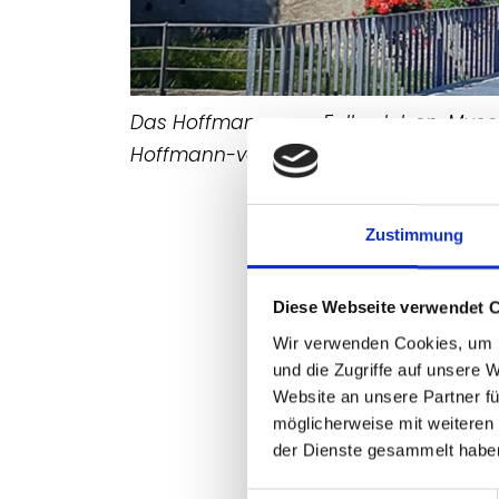
Das Hoffmann-von-Fallersleben-Museum
Hoffmann-von-Fallersleben-Museum i
"Einigkeit und Recht und 
Zustimmung
deutschen Nationalhymne 
das können Besucher*i
Diese Webseite verwendet 
im M2K. Hier begegnen s
Wir verwenden Cookies, um I
Lebensstationen: als kle
und die Zugriffe auf unsere 
verliebter junger Mann o
Website an unsere Partner fü
Pure Freude genießt das 
möglicherweise mit weiteren
der Dienste gesammelt habe
Vögel sind schon da". E
Lyrik verfolgt, heute gilt