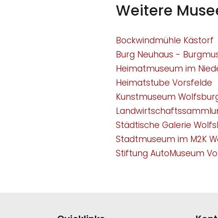
Weitere Muse
Bockwindmühle Kästorf
Burg Neuhaus - Burgm
Heimatmuseum im Nied
Heimatstube Vorsfelde
Kunstmuseum Wolfsbur
Landwirtschaftssammlu
Städtische Galerie Wolf
Stadtmuseum im M2K Wo
Stiftung AutoMuseum V