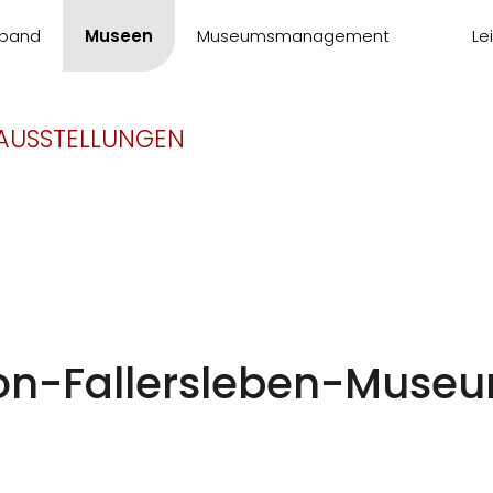
band
Museen
Museumsmanagement
Le
AUSSTELLUNGEN
n-Fallersleben-Muse