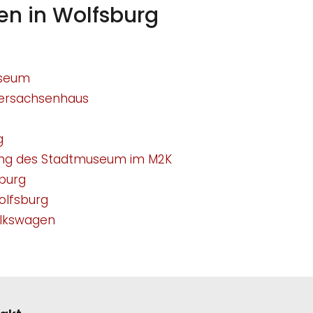
en in Wolfsburg
useum
ersachsenhaus
g
ng des Stadtmuseum im M2K
sburg
lfsburg
olkswagen