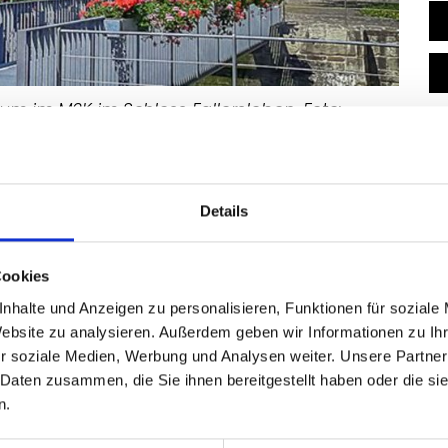
 im M2K im Schloss Fallersleben, Foto:
m M2K Wolfsburg
Freiheit" – an der Seite des Dichters der
Details
auf eine Zeitreise ins 19. Jahrhundert gehen,
nnen im Hoffmann-von-Fallersleben-Museum
Cookies
ie dem "Singer-Songwriter“ in verschiedenen
nhalte und Anzeigen zu personalisieren, Funktionen für soziale
iner Junge aus Fallersleben, als romantisch
Website zu analysieren. Außerdem geben wir Informationen zu I
der als Sprach- und Kulturwissenschaftler.
r soziale Medien, Werbung und Analysen weiter. Unsere Partner
Publikum beim Karaoke mit Klassikern wie "Alle
 Daten zusammen, die Sie ihnen bereitgestellt haben oder die s
n.
inst wurde Hoffmann wegen seiner politischen
 er als einer der wichtigsten Vertreter des