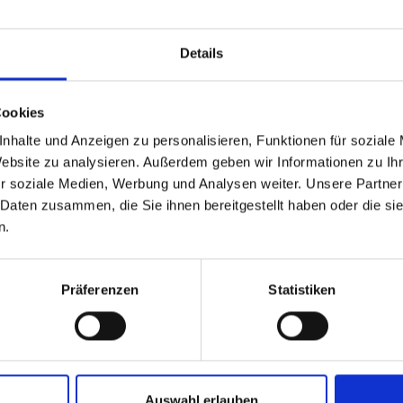
Details
r uns
Projekte
Abgeschlossene Projekte
Cookies
e Projekte
nhalte und Anzeigen zu personalisieren, Funktionen für soziale
Website zu analysieren. Außerdem geben wir Informationen zu I
r soziale Medien, Werbung und Analysen weiter. Unsere Partner
Projekte
 Daten zusammen, die Sie ihnen bereitgestellt haben oder die s
n.
ut aus kolonialen Kontexten
Präferenzen
Statistiken
Auswahl erlauben