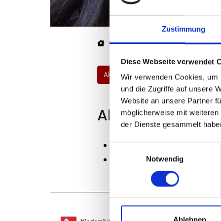
Zustimmung
Startseite
Museumsverband
Übe
Diese Webseite verwendet 
Aktuelle Projekte
Abgeschlossen
Wir verwenden Cookies, um I
und die Zugriffe auf unsere 
Website an unsere Partner fü
Abgeschlossene 
möglicherweise mit weiteren
der Dienste gesammelt habe
Digital-analoge Strategie
Einwilligungsauswahl
Erstcheck zu Sammlungsg
Notwendig
Ablehnen