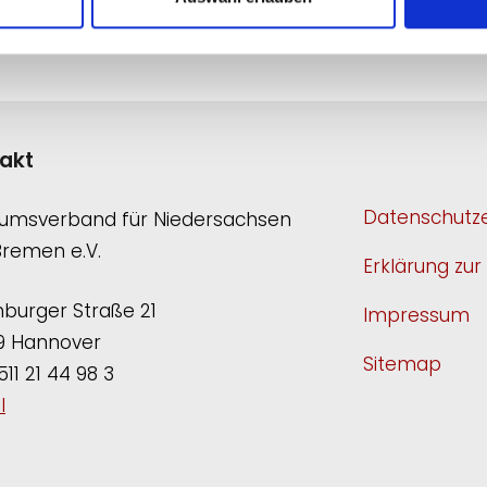
Die Arbeit des Museumsverbandes Niede
Niedersächsische Ministerium für Wisse
akt
Datenschutze
umsverband für Niedersachsen
Bremen e.V.
Erklärung zur 
burger Straße 21
Impressum
9 Hannover
Sitemap
511 21 44 98 3
l