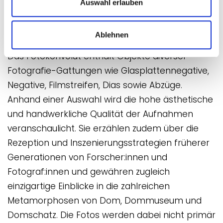
Auswahl erlauben
die Hildesheimer Kirchen – prominente Vertreter
des niedersächsischen Weltkulturerbes – sowie
Ablehnen
ihre Umgebung im Vor- und Nachkriegszustand.
Das Fotokonvolut enthält Objekte diverser
Fotografie-Gattungen wie Glasplattennegative,
Negative, Filmstreifen, Dias sowie Abzüge.
Anhand einer Auswahl wird die hohe ästhetische
und handwerkliche Qualität der Aufnahmen
veranschaulicht. Sie erzählen zudem über die
Rezeption und Inszenierungsstrategien früherer
Generationen von Forscher:innen und
Fotograf:innen und gewähren zugleich
einzigartige Einblicke in die zahlreichen
Metamorphosen von Dom, Dommuseum und
Domschatz. Die Fotos werden dabei nicht primär