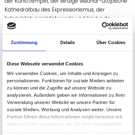
der Kunsttempel, der einzige visionär-utopische
Kathedralbau des Expressionismus, der
tatsächlich errichtet wurde und bis heute
existiert.
Zustimmung
Details
Über Cookies
Museumsgütesiegel 2021-2027
Diese Webseite verwendet Cookies
Ausstellungen
Wir verwenden Cookies, um Inhalte und Anzeigen zu
personalisieren, Funktionen für soziale Medien anbieten
zu können und die Zugriffe auf unsere Website zu
analysieren. Außerdem geben wir Informationen zu Ihrer
10.05.2026 - 08.11.2026
Verwendung unserer Website an unsere Partner für
100 Jahre Kunsttempel
soziale Medien, Werbung und Analysen weiter. Unsere
Partner führen diese Informationen möglicherweise mit
Den Mittelpunkt des Gesamtkunstwerks
weiteren Daten zusammen, die Sie ihnen bereitgestellt
Kunststätte Bossard in der Lüneburger Heide
haben oder die sie im Rahmen Ihrer Nutzung der Dienste