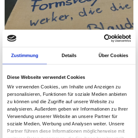
In der Blaudruck-Abteilung erfahren die
Besucher Spannendes über das blaue Wunder
Zustimmung
Details
Über Cookies
in Einbeck, Foto: StadtMuseum Einbeck
Diese Webseite verwendet Cookies
In einem repräsentativen Patrizierhaus von 1548
Wir verwenden Cookies, um Inhalte und Anzeigen zu
macht das Stadtmuseum wichtige Kapitel der
personalisieren, Funktionen für soziale Medien anbieten
wechselvollen Einbecker Stadt- und
zu können und die Zugriffe auf unsere Website zu
Regionalgeschichte erlebbar. Der Fokus liegt auf
analysieren. Außerdem geben wir Informationen zu Ihrer
Verwendung unserer Website an unsere Partner für
prägenden stadtgeschichtlichen Epochen und
soziale Medien, Werbung und Analysen weiter. Unsere
Themen, die den Ort über seine Grenzen hinaus
Partner führen diese Informationen möglicherweise mit
bekannt gemacht haben, wie das Einbecker