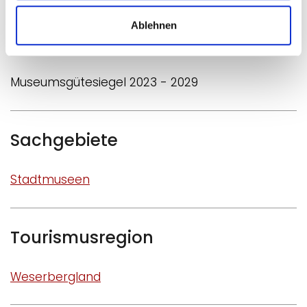
Museumshund Deutschlands und macht jeden
Besuch vor allem für Kinder zu einem
Ablehnen
unvergesslichen Erlebnis.
Museumsgütesiegel 2023 - 2029
Sachgebiete
Stadtmuseen
Tourismusregion
Weserbergland