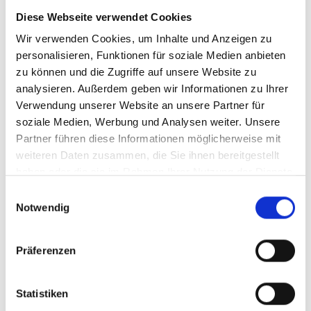
Diese Webseite verwendet Cookies
BAROCK MIT ALLEN SINNEN: Die 42 ha große
Wir verwenden Cookies, um Inhalte und Anzeigen zu
Anlage (1737 – 1747) wurde von Johann Conrad
personalisieren, Funktionen für soziale Medien anbieten
Schlaun errichtet. Bauherr war Clemens August.
zu können und die Zugriffe auf unsere Website zu
Als Jagdstern in der Mode seiner Zeit erschaffen,
analysieren. Außerdem geben wir Informationen zu Ihrer
Verwendung unserer Website an unsere Partner für
ist das Schloss heute der einzig erhaltene
soziale Medien, Werbung und Analysen weiter. Unsere
Jagdstern: Acht Lindenalleen führen zum
Partner führen diese Informationen möglicherweise mit
Mittelpunkt der Anlage, dem Zentralpavillon. Um
weiteren Daten zusammen, die Sie ihnen bereitgestellt
diesen befinden sich sieben Kavaliershäuser und
haben oder die sie im Rahmen Ihrer Nutzung der Dienste
die Kapelle.
gesammelt haben.
Einwilligungsauswahl
Notwendig
Das Schloss ist seit 1972 Museum und gibt mit
Ausstellungen u.a. zum fürstlichen Wohnen, zur
Präferenzen
barocken Jagd und zur Baugeschichte Einblicke
in das Leben und Arbeiten vor über 280 Jahren.
Statistiken
Sonderausstellungen spannen darüber hinaus