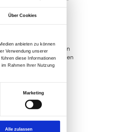
ckelt, das in seiner
Über Cookies
mit einem umfangreichen
en für ehrenamtliche
 Medien anbieten zu können
siegels und den Angeboten
hrer Verwendung unserer
en Jahr erstmals initiierten
 führen diese Informationen
B mit diesem Format
ie im Rahmen Ihrer Nutzung
ung, Austausch und
Marketing
r- und Fachkenntnisse
Alle zulassen