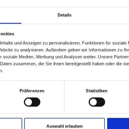
fizierungsprogramm für die Museumslandschaft entwi
gleichen sucht.
Details
eumsverband sein Seminarprogramm 2024 – erneut 
Cookies
enzseminaren. Neben den bewährten Zertifikatskurs
nhalte und Anzeigen zu personalisieren, Funktionen für soziale
eminaren für die Teilnehmenden des Museumsgüte
Website zu analysieren. Außerdem geben wir Informationen zu I
ng NORD enthält das Programm auch die im vergangen
r soziale Medien, Werbung und Analysen weiter. Unsere Partner
r verschiedenen ausgewählten Themen lädt der MVN
 Daten zusammen, die Sie ihnen bereitgestellt haben oder die s
n.
parten und Bereiche der Museumsarbeit zu Vertief
Präferenzen
Statistiken
ungen sind so konzipiert, dass keine spezifischen Vo
eder des MVNB gilt eine ermäßigte Teilnahmegebühr.
Auswahl erlauben