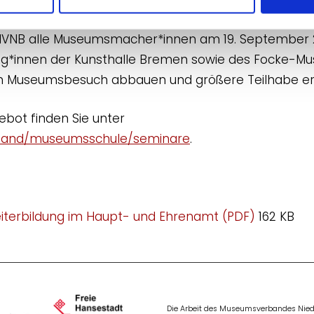
mmen wurde eine Exkursion nach Bremen. Unter dem 
er MVNB alle Museumsmacher*innen am 19. September 2
lleg*innen der Kunsthalle Bremen sowie des Focke-
 im Museumsbesuch abbauen und größere Teilhabe e
bot finden Sie unter
and/museumsschule/seminare
.
terbildung im Haupt- und Ehrenamt (PDF)
162 KB
Die Arbeit des Museumsverbandes Niede