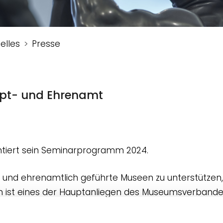
elles
Presse
upt- und Ehrenamt
iert sein Seminarprogramm 2024.
 und ehrenamtlich geführte Museen zu unterstützen, 
len ist eines der Hauptanliegen des Museumsverband
sem Grund entwickelte der Verband 2019 die MUSEUM
ersachsen und der Klosterkammer Hannover bis 202