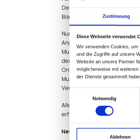
Der MVNB hat damit ein Quali
Bandbreite bundesweit seines
Zustimmung
Nun veröffentlicht der Mus
Diese Webseite verwendet 
Angebot an Online- und Präs
Wir verwenden Cookies, um I
Museumsmacher*innen, den S
und die Zugriffe auf unsere 
der Volontariats-Weiterbildu
Website an unsere Partner fü
Online-Sprechstunden. Unte
möglicherweise mit weiteren
der Dienste gesammelt habe
Museumsmacher*innen aller S
Vernetzung ein.
Einwilligungsauswahl
Notwendig
Alle Seminare und Veranstalt
erforderlich sind. Für Mitgli
Neu: Exkursion
Ablehnen