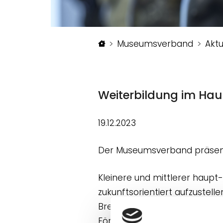
Startseite
Museumsverband
Aktu
Weiterbildung im Ha
19.12.2023
Der Museumsverband präsent
Kleinere und mittlerer haupt-
zukunftsorientiert aufzustel
Bremen e.V. (MVNB). Aus die
Förderung der Stiftung Nied