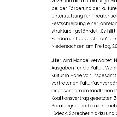
2025 und die mittelfristige P
bei der Förderung der kulturel
Unterstützung für Theater set
Festschreibung einer jahrela
strukturell gefährdet. „Es hilf
Fundament zu zerstören“, er
Niedersachsen am Freitag, 2
„Hier wird Mangel verwaltet. 
Ausgaben für die Kultur. Wen
Kultur in Höhe von insgesamt 5
vertretenen Kulturfachverbän
insbesondere im ländlichen R
Koalitionsvertrag gesetzten 
Beratungsbedarfe nicht mehr 
Lüdeck, Sprecherin akku und 