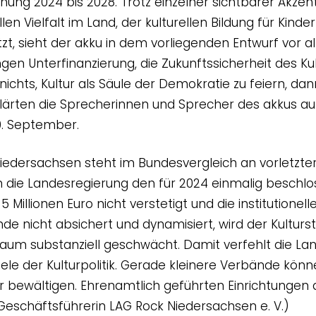
lanung 2024 bis 2028. Trotz einzelner sichtbarer Akzen
len Vielfalt im Land, der kulturellen Bildung für Kind
zt, sieht der akku in dem vorliegenden Entwurf vor a
ngen Unterfinanzierung, die Zukunftssicherheit des K
t nichts, Kultur als Säule der Demokratie zu feiern, dan
klärten die Sprecherinnen und Sprecher des akkus a
0. September.
Niedersachsen steht im Bundesvergleich an vorletzter
n die Landesregierung den für 2024 einmalig beschlo
 Millionen Euro nicht verstetigt und die institutionel
de nicht absichert und dynamisiert, wird der Kultur
aum substanziell geschwächt. Damit verfehlt die Lan
Ziele der Kulturpolitik. Gerade kleinere Verbände kö
bewältigen. Ehrenamtlich geführten Einrichtungen d
Geschäftsführerin LAG Rock Niedersachsen e. V.)