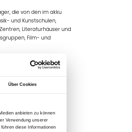
räger, die von den im akku
ik- und Kunstschulen,
Zentren, Literaturhäuser und
usgruppen, Film- und
abliertes
Museumsschule gehört nicht
seen in Deutschland,
Über Cookies
ung der wachsenden
eschäftsführer
 Medien anbieten zu können
hrer Verwendung unserer
ten Kulturpflänzchen im
 führen diese Informationen
sen.“ (Dr. Tilman Schlömp,