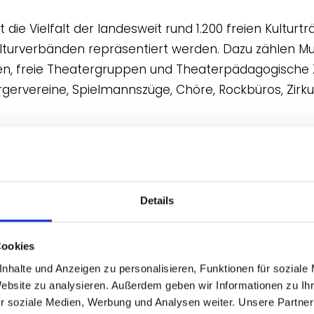
die Vielfalt der landesweit rund 1.200 freien Kulturt
rverbänden repräsentiert werden. Dazu zählen Mus
een, freie Theatergruppen und Theaterpädagogische 
rgervereine, Spielmannszüge, Chöre, Rockbüros, Zirk
e Mittel, um ein über fünf Jahre aufgebautes und et
ie mehr als 700 Museen im Land zu verstetigen. Die 
und erfolgreichsten Fortbildungsprogrammen für Mu
Details
chtigste Unterstützung der Museen bei der Bewältig
n dar.“ (Dr. Thomas Overdick, Sprecher akku und G
Cookies
achsen und Bremen e. V.)
nhalte und Anzeigen zu personalisieren, Funktionen für soziale
Website zu analysieren. Außerdem geben wir Informationen zu I
dlich um seine Amateurmusikszene kümmern. Die zar
r soziale Medien, Werbung und Analysen weiter. Unsere Partner
 – die Landesregierung sollte sie nicht verdorren las