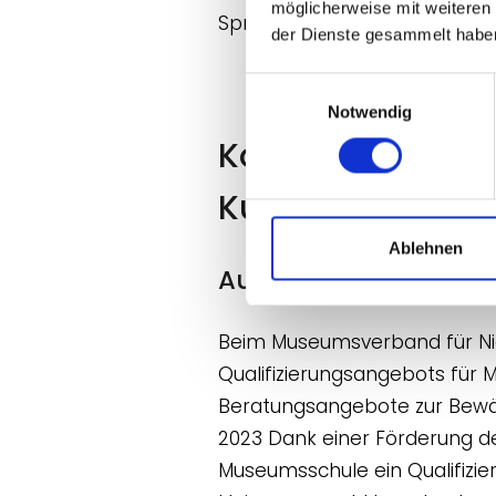
möglicherweise mit weiteren
Sprecher akku und Generalse
der Dienste gesammelt habe
Einwilligungsauswahl
Notwendig
Konkrete Folgen 
Kulturstandort 
Ablehnen
Aus für die Museumss
Beim Museumsverband für Nie
Qualifizierungsangebots für
Beratungsangebote zur Bewä
2023 Dank einer Förderung d
Museumsschule ein Qualifizie