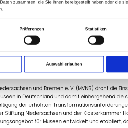
 Daten zusammen, die Sie ihnen bereitgestellt haben oder die s
kretär Landesmusikrat Niedersachsen e. V.)
n.
Präferenzen
Statistiken
der strukturellen Unterfinanzi
Niedersachsen
Auswahl erlauben
chule
dersachsen und Bremen e. V. (MVNB) droht die Eins
 Museen in Deutschland und damit einhergehend die 
ltigung der erhöhten Transformationsanforderungen
er Stiftung Niedersachsen und der Klosterkammer H
rungsangebot für Museen entwickelt und etabliert, d