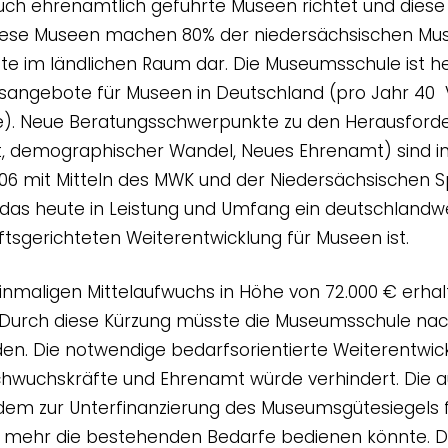
auch ehrenamtlich geführte Museen richtet und diese 
l. Diese Museen machen 80% der niedersächsischen M
ote im ländlichen Raum dar. Die Museumsschule ist h
sangebote für Museen in Deutschland (pro Jahr 40 
e). Neue Beratungsschwerpunkte zu den Herausford
keit, demographischer Wandel, Neues Ehrenamt) sind i
006 mit Mitteln des MWK und der Niedersächsischen S
 das heute in Leistung und Umfang ein deutschlandw
ftsgerichteten Weiterentwicklung für Museen ist.
inmaligen Mittelaufwuchs in Höhe von 72.000 € erhalt
. Durch diese Kürzung müsste die Museumsschule nach
den. Die notwendige bedarfsorientierte Weiterentwic
hwuchskräfte und Ehrenamt würde verhindert. Die a
dem zur Unterfinanzierung des Museumsgütesiegels 
ht mehr die bestehenden Bedarfe bedienen könnte. Di