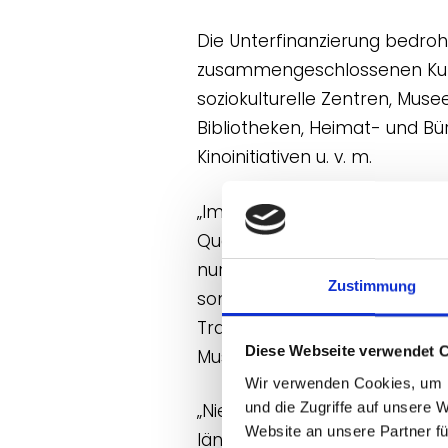
Die Unterfinanzierung bedroht 
zusammengeschlossenen Kultu
soziokulturelle Zentren, Mus
Bibliotheken, Heimat- und Bü
Kinoinitiativen u. v. m.
„Im Museumsbereich fehlen di
Qualifizierungsangebot für d
nur zu den umfangreichsten 
Zustimmung
sondern stellt zudem die wi
Transformationsanforderunge
Diese Webseite verwendet 
Museumsverband für Nieders
Wir verwenden Cookies, um I
und die Zugriffe auf unsere 
„Niedersachsen muss sich en
Website an unsere Partner fü
ländlichen Raum sind wertvoll