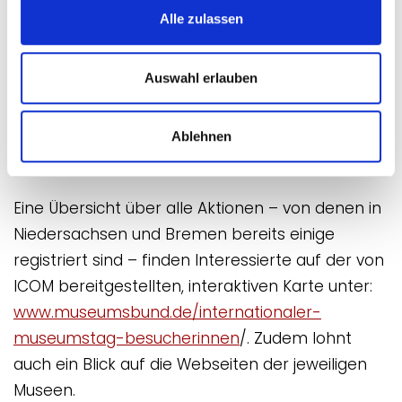
Aktionstages: „Der Internationale Museumstag
Alle zulassen
macht sichtbar, wie Museen gesellschaftliche
Vielfalt abbilden und Räume für Austausch
Auswahl erlauben
schaffen. Die Museen in Niedersachsen und
Bremen laden alle Menschen ein, ihre Angebote
kennenzulernen und die verbindende Kraft von
Ablehnen
Kultur zu erleben.“
Eine Übersicht über alle Aktionen – von denen in
Niedersachsen und Bremen bereits einige
registriert sind – finden Interessierte auf der von
ICOM bereitgestellten, interaktiven Karte unter:
www.museumsbund.de/internationaler-
museumstag-besucherinnen
/. Zudem lohnt
auch ein Blick auf die Webseiten der jeweiligen
Museen.