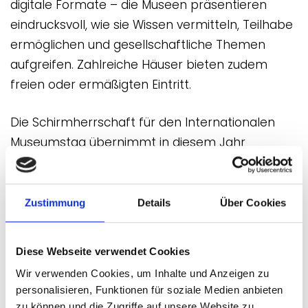
digitale Formate – die Museen präsentieren
eindrucksvoll, wie sie Wissen vermitteln, Teilhabe
ermöglichen und gesellschaftliche Themen
aufgreifen. Zahlreiche Häuser bieten zudem
freien oder ermäßigten Eintritt.
Die Schirmherrschaft für den Internationalen
Museumstag übernimmt in diesem Jahr
Bundesratspräsident Dr. Andreas
Bovenschulte
. Er betont die Bedeutung der
Museen für eine offene und demokratische
Zustimmung
Details
Über Cookies
Gesellschaft: „Wir haben allein in Deutschland
mehr als 7.000 Museen und damit eine breite
Diese Webseite verwendet Cookies
Vielfalt, die es unbedingt zu erhalten gilt. Auch
Wir verwenden Cookies, um Inhalte und Anzeigen zu
deshalb steht der Museumstag in diesem Jahr
personalisieren, Funktionen für soziale Medien anbieten
unter dem Motto ‚Museen entdecken‘. Denn die
zu können und die Zugriffe auf unsere Website zu