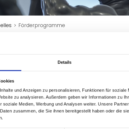
elles
Förderprogramme
rschung
Details
Cookies
zogenes Kulturgut“ (NS‑Raubgut)
nhalte und Anzeigen zu personalisieren, Funktionen für soziale
Website zu analysieren. Außerdem geben wir Informationen zu I
e unterstützt Einrichtungen, die Kulturgüter bewahre
r soziale Medien, Werbung und Analysen weiter. Unsere Partner
kte ihren Eigentümerinnen und Eigentümern beispiel
 Daten zusammen, die Sie ihnen bereitgestellt haben oder die s
n.
hm eine neue Förderlinie ihre Arbeit auf, die sich d
schen Besatzungszone (SBZ) und der DDR widmet. Antr