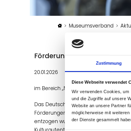
Startseite
Museumsverband
Aktu
Förderung der Provenienzfo
Zustimmung
20.01.2026
Diese Webseite verwendet 
im Bereich „NS‑verfolgungsbedingt ent
Wir verwenden Cookies, um I
und die Zugriffe auf unsere 
Das Deutsche Zentrum Kulturgutverlust
Website an unsere Partner fü
Förderungen dabei, zu prüfen, ob Obje
möglicherweise mit weiteren
der Dienste gesammelt habe
entzogen wurden. Zum 1. Januar 2026 na
Kulturgutentziehungen in der Sowjeti