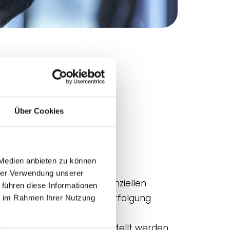
Über Cookies
 Medien anbieten zu können
hrer Verwendung unserer
n, unter anderem mit finanziellen
 führen diese Informationen
sweise durch staatliche Verfolgung
ie im Rahmen Ihrer Nutzung
er Erforschung von
äge können ab sofort gestellt werden.