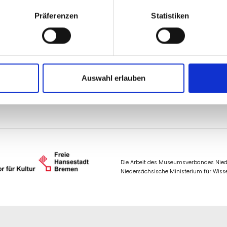
Präferenzen
Statistiken
rmittel für Projekte zu NS-Raubgut sowie zu Kultur-
d 1. Oktober eines Jahres
Auswahl erlauben
Die Arbeit des Museumsverbandes Niede
Niedersächsische Ministerium für Wisse