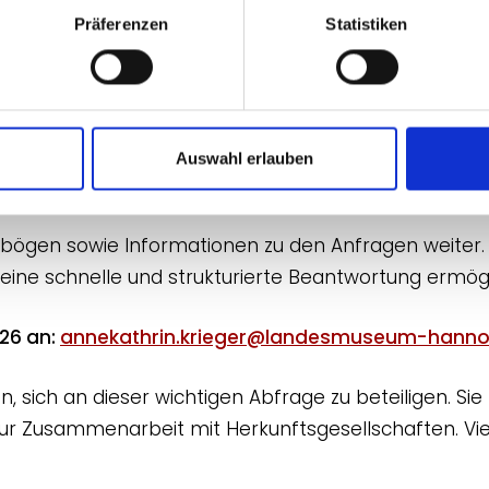
Präferenzen
Statistiken
e vom Honorarkonsul der Republik Nauru gestellt und
ialen Kontexten. Die Abfrage schließt auch das ehe
erblick über mögliche Bestände in deutschen Einrich
Auswahl erlauben
falls aufgrund laufender Inventarisierungen keine p
agebögen sowie Informationen zu den Anfragen weiter.
 eine schnelle und strukturierte Beantwortung ermög
26 an:
annekathrin.krieger@landesmuseum-hanno
 sich an dieser wichtigen Abfrage zu beteiligen. Sie 
zur Zusammenarbeit mit Herkunftsgesellschaften. Vie