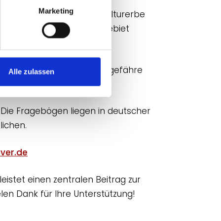
Marketing
 betrifft immaterielles Kulturerbe
malige deutsche Kolonialgebiet
tungen zu gewinnen. Auch ungefähre
Alle zulassen
räzisen Daten vorliegen.
 Die Fragebögen liegen in deutscher
lichen.
ver.de
leistet einen zentralen Beitrag zur
len Dank für Ihre Unterstützung!