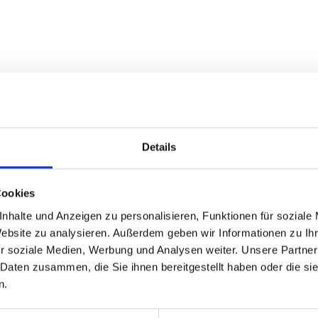
, Ländern und kommunalen Spitzenverbänden eingerich
rale Anlaufstelle für Herkunftsstaaten und -gesellsc
n in Deutschland zu erhalten, Beratung zu Rückfüh
Details
bauen.
Cookies
Anfragen vor, zu denen eine bundesweite Abfrage durc
nhalte und Anzeigen zu personalisieren, Funktionen für soziale
Website zu analysieren. Außerdem geben wir Informationen zu I
frage stammt vom Northern Cape Reburial Task Team
r soziale Medien, Werbung und Analysen weiter. Unsere Partner
heit der Herkunftsgesellschaften der Region repräsent
 Daten zusammen, die Sie ihnen bereitgestellt haben oder die s
 immaterielles Kulturgut (z. B. Fotografien, Ton- u
n.
ten. Die verwendeten Suchbegriffe umfassen auch his
ibel zu behandeln sind.