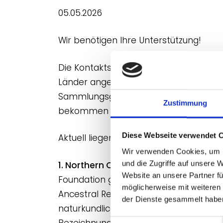
05.05.2026
Wir benötigen Ihre Unterstützung!
Die Kontaktstelle wurde 2019 von Bund
Länder angesiedelt. Sie dient als zent
Sammlungsgut aus kolonialen Kontexte
Zustimmung
bekommen sowie Vernetzungen aufzu
Diese Webseite verwendet 
Aktuell liegen der Kontaktstelle zwei 
Wir verwenden Cookies, um I
und die Zugriffe auf unsere 
1. Northern Cape (Südafrika)
– Die An
Website an unsere Partner fü
Foundation gefördert wird und die Mehr
möglicherweise mit weiteren
Ancestral Remains, kulturelle Objekte,
der Dienste gesammelt habe
naturkundliches Sammlungsgut zu erhal
Bezeichnungen, die entsprechend sens
Einwilligungsauswahl