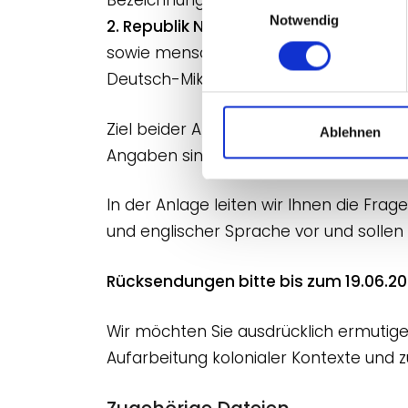
Notwendig
2. Republik Nauru
– Diese Anfrage wurd
sowie menschliche Überreste aus kolon
Deutsch-Mikronesien ein.
Ziel beider Anfragen ist es, einen Üb
Ablehnen
Angaben sind ausdrücklich willkommen, 
In der Anlage leiten wir Ihnen die Fr
und englischer Sprache vor und sollen
Rücksendungen bitte bis zum 19.06.20
Wir möchten Sie ausdrücklich ermutigen,
Aufarbeitung kolonialer Kontexte und 