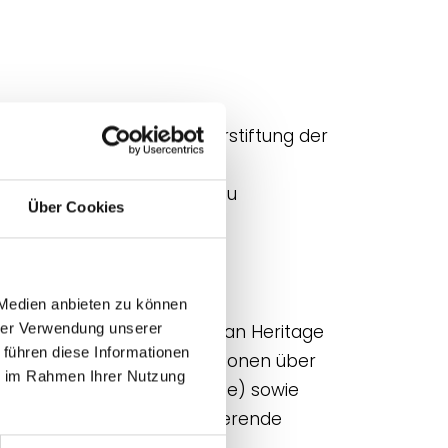
tet und ist bei der Kulturstiftung der
haften, um Informationen zu
rungen und Kooperationen zu
Über Cookies
hgeführt wird:
 Medien anbieten zu können
hrer Verwendung unserer
, das von der South African Heritage
 führen diese Informationen
iert. Ziel ist es, Informationen über
ie im Rahmen Ihrer Nutzung
nd Videoaufnahmen, Dokumente) sowie
torische, teils diskriminierende