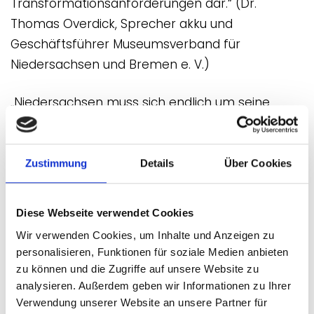
Transformationsanforderungen dar.“ (Dr.
Thomas Overdick, Sprecher akku und
Geschäftsführer Museumsverband für
Niedersachsen und Bremen e. V.)
„Niedersachsen muss sich endlich um seine
Amateurmusikszene kümmern. Die zarten
Kulturpflänzchen im ländlichen Raum sind
wertvoll – die Landesregierung sollte sie nicht
Zustimmung
Details
Über Cookies
verdorren lassen.“ (Dr. Tilman Schlömp,
Sprecher akku und Generalsekretär
Diese Webseite verwendet Cookies
Landesmusikrat Niedersachsen e. V.)
Wir verwenden Cookies, um Inhalte und Anzeigen zu
personalisieren, Funktionen für soziale Medien anbieten
zu können und die Zugriffe auf unsere Website zu
analysieren. Außerdem geben wir Informationen zu Ihrer
Konkrete Folgen der strukturellen
Verwendung unserer Website an unsere Partner für