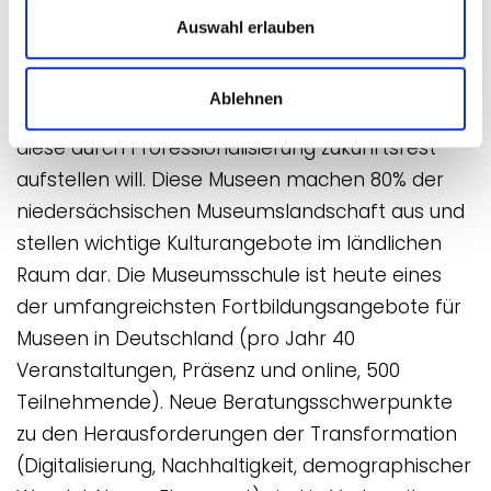
Museumsschule ein Qualifizierungsangebot für
Auswahl erlauben
Museen entwickelt und etabliert, das sich
insbesondere an kleinere, sowohl haupt- als
Ablehnen
auch ehrenamtlich geführte Museen richtet und
diese durch Professionalisierung zukunftsfest
aufstellen will. Diese Museen machen 80% der
niedersächsischen Museumslandschaft aus und
stellen wichtige Kulturangebote im ländlichen
Raum dar. Die Museumsschule ist heute eines
der umfangreichsten Fortbildungsangebote für
Museen in Deutschland (pro Jahr 40
Veranstaltungen, Präsenz und online, 500
Teilnehmende). Neue Beratungsschwerpunkte
zu den Herausforderungen der Transformation
(Digitalisierung, Nachhaltigkeit, demographischer