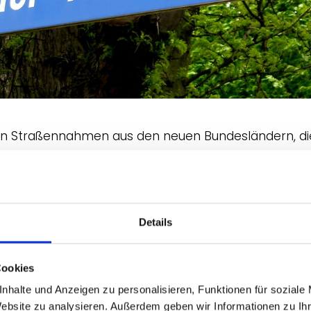
von Straßennahmen aus den neuen Bundesländern, die
 Sie erinnern an die Errungenschaften des Sozialismu
 bestimmte Feiertage, Handwerksberufe oder Politike
el" entstanden, die die damaligen "Helden" verehren
lder sowie „Reisespielen“ aus der DDR-Zeit und DDR-M
Details
Cookies
nhalte und Anzeigen zu personalisieren, Funktionen für soziale
ionen
Website zu analysieren. Außerdem geben wir Informationen zu I