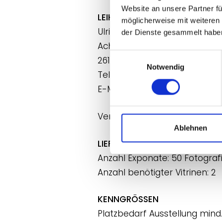
Website an unsere Partner fü
LEIHGEBER
:
möglicherweise mit weiteren
Ulrich Kropp
der Dienste gesammelt habe
Achtern Nordpol 14
Einwilligungsauswahl
26180 Rastede
Notwendig
Tel. (0 44 02) 82 282
E-Mail:
UKropp@ewetel.net
Versicherungswert in Euro: 50
Ablehnen
LIEFERUMFANG
Anzahl Exponate: 50 Fotograf
Anzahl benötigter Vitrinen: 2
KENNGRÖSSEN
Platzbedarf Ausstellung mind.