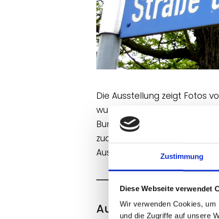
Die Ausstellung zeigt Fotos 
wurden und bis heute gelten.
Bund mit der Sowjetunion, an
zudem auch "Kosmonautenviert
Ausstellung um Original-Schi
Zustimmung
Diese Webseite verwendet 
Wir verwenden Cookies, um I
Ausstellungsinformat
und die Zugriffe auf unsere 