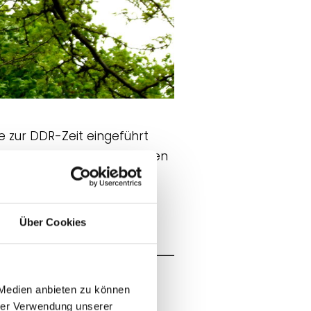
 zur DDR-Zeit eingeführt
s, an den Jugendkult, an den
r. In den 70er Jahren sind
. Ergänzt wird die
odellautos.
Über Cookies
 Medien anbieten zu können
hrer Verwendung unserer